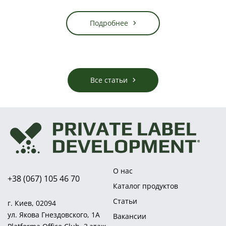
И когда к провизору обращается клиент с вопросом:
«Дайте что-нибудь для иммунитета»
, то ему бывает
сложно выбрать оптимальное средство для
Подробнее
рекомендации среди различных групп
. А предложение
3-4 препаратов и более, как Вы знаете, катастрофически
снижает вероятность покупки.
Что необходимо в такой ситуации?
Все статьи
О нас
+38 (067) 105 46 70
Каталог продуктов
Статьи
г. Киев, 02094
ул. Якова Гнездовского, 1А
Вакансии